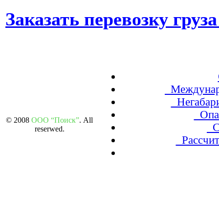
Заказать перевозку груз
Междунаро
Негабари
Опас
© 2008
ООО “Поиск”
. All
Сб
reserwed.
Рассчита