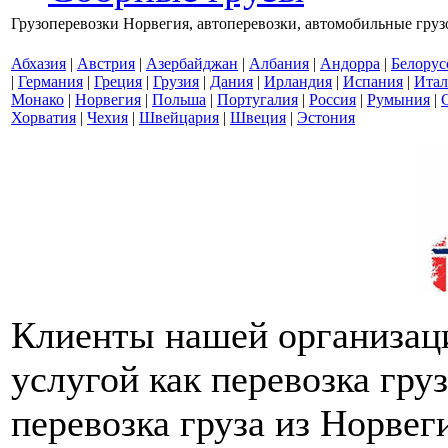
Грузоперевозки Норвегия, автоперевозки, автомобильные грузо
Абхазия
|
Австрия
|
Азербайджан
|
Албания
|
Андорра
|
Белорус
|
Германия
|
Греция
|
Грузия
|
Дания
|
Ирландия
|
Испания
|
Итал
Монако
|
Норвегия
|
Польша
|
Португалия
|
Россия
|
Румыния
|
Хорватия
|
Чехия
|
Швейцария
|
Швеция
|
Эстония
Клиенты нашей организац
услугой как перевозка гру
перевозка груза из
Норвег