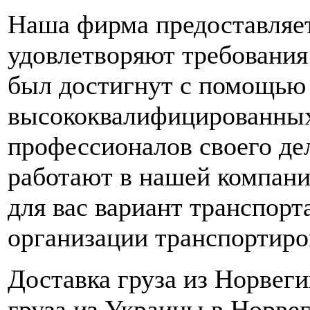
Наша фирма предоставляет
удовлетворяют требования
был достигнут с помощью
высококвалифицированных
профессионалов своего де
работа
ю
т в нашей компан
для вас вариант транспорт
организации транспортиро
Д
оставка груз
а
из Норвеги
груза из Украины в
Норве