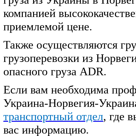
компанией
высококачестве
приемлемой
цене.
Также осуществляются г
р
грузоперевозки из
Норвег
опасного груза ADR
.
Если вам н
еобходима
профе
Украина-
Норвеги
я-Украин
транспортный отдел
, где
вас информацию.