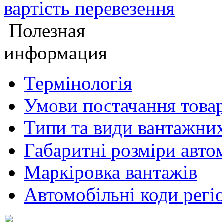
вартість перевезення
Полезная
информация
Термінологія
Умови постачання товар
Типи та види вантажних
Габаритнi розмiри авто
Маркiровка вантажiв
Автомобiльнi коди регiо