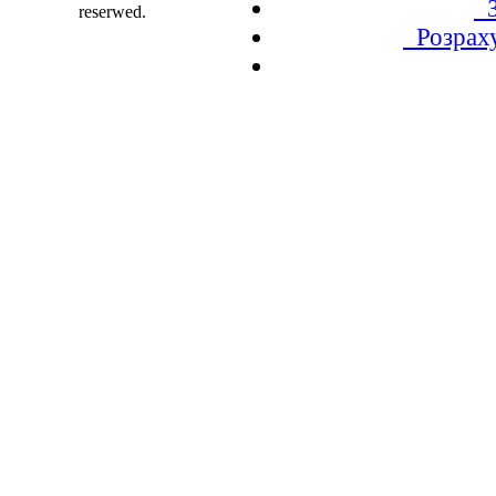
З
reserwed.
Розрахув