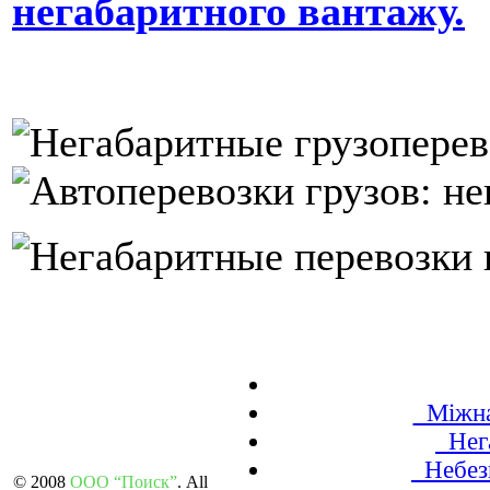
негабаритного вантажу.
Міжнар
Нега
Небезп
© 2008
ООО “Поиск”
. All