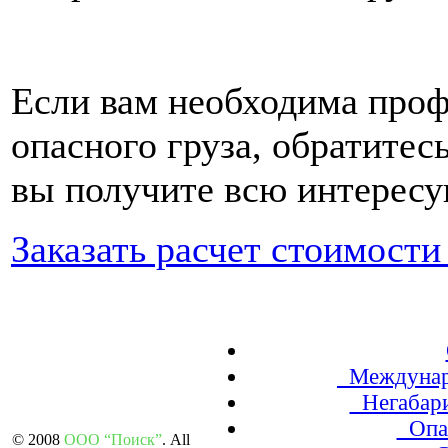
Если вам н
еобходима
проф
опасного груза, обратитес
вы получите всю интерес
Заказать расчет стоимости
Междунаро
Негабари
Опас
© 2008
ООО “Поиск”
. All